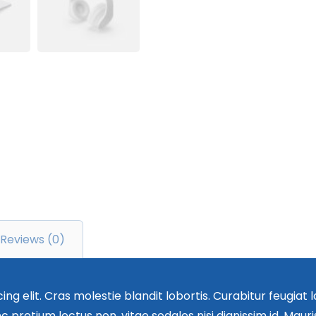
Reviews (0)
ng elit. Cras molestie blandit lobortis. Curabitur feugiat
retium lectus non, vitae sodales nisi dignissim id. Mauris