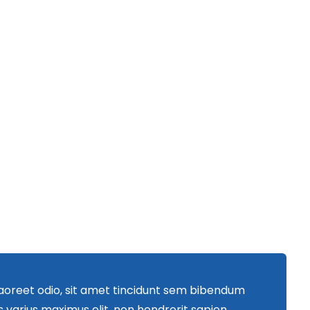
 laoreet odio, sit amet tincidunt sem bibendum
 varius maximus elit, non hendrerit sapien