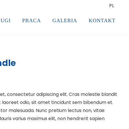
PL
UGI
PRACA
GALERIA
KONTAKT
ndle
t, consectetur adipiscing elit. Cras molestie blandit
at laoreet odio, sit amet tincidunt sem bibendum et.
or malesuada. Nunc pretium lectus non, vitae
 Mauris varius maximus elit, non hendrerit sapien