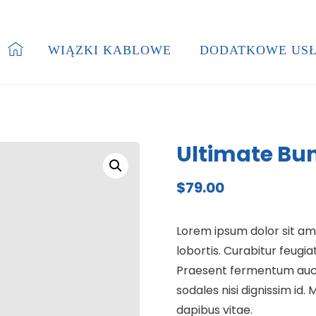
WIĄZKI KABLOWE
DODATKOWE USŁ
Ultimate Bu
$
79.00
Lorem ipsum dolor sit ame
lobortis. Curabitur feugi
Praesent fermentum auct
sodales nisi dignissim id.
dapibus vitae.